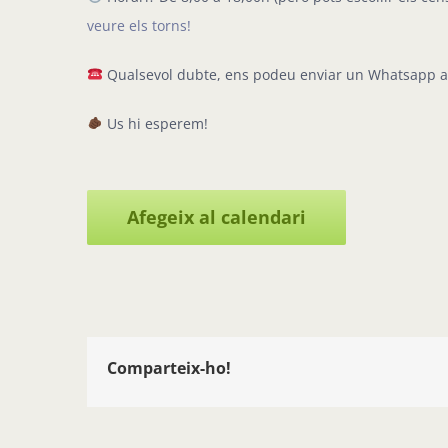
veure els torns!
Qualsevol dubte, ens podeu enviar un Whatsapp al
Us hi esperem!
Afegeix al calendari
Comparteix-ho!