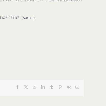
 625 971 371 (Aurora).
Facebook
X
Reddit
LinkedIn
Tumblr
Pinterest
Vk
Email: