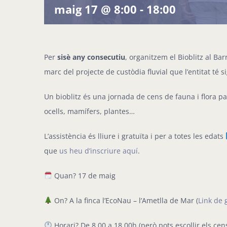
maig 17 @ 8:00
-
18:00
Per
sisè any consecutiu
, organitzem el Bioblitz al Ba
marc del projecte de custòdia fluvial que l’entitat té 
Un bioblitz és una jornada de cens de fauna i flora p
ocells, mamífers, plantes…
L’assistència és lliure i gratuïta i per a totes les edats
que
us heu d’inscriure aquí
.
Quan? 17 de maig
On? A la finca l’EcoNau – l’Ametlla de Mar (
Link de
Horari? De 8,00 a 18,00h (però pots escollir els cen