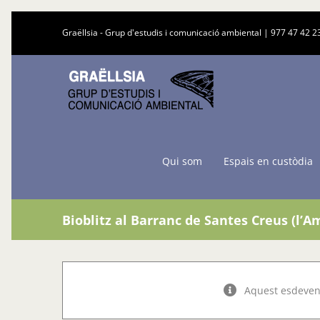
Skip
Graëllsia - Grup d'estudis i comunicació ambiental |
977 47 42 2
to
content
Qui som
Espais en custòdia
Bioblitz al Barranc de Santes Creus (l’A
Aquest esdeven