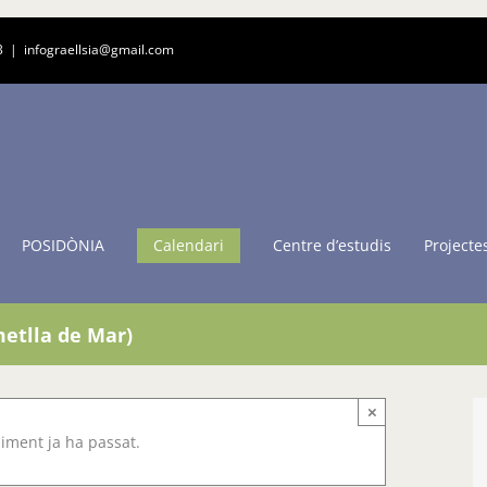
3
|
infograellsia@gmail.com
POSIDÒNIA
Calendari
Centre d’estudis
Projecte
metlla de Mar)
×
iment ja ha passat.