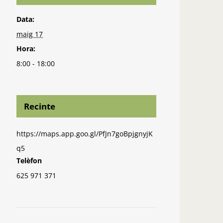
Data:
maig 17
Hora:
8:00 - 18:00
Recinte
https://maps.app.goo.gl/PfJn7goBpjgnyjK
q5
Telèfon
625 971 371