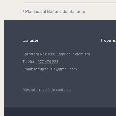
Plantada al Barranc del Safranar
Contacte
Troba’ns
Carretera Reguers; Camí del Colom s/n
Telèfon:
977 474 223
Email:
infograellsia@gmail.com
Més informació de contacte