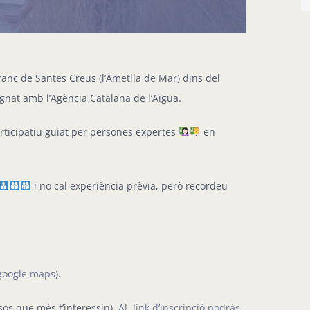
rranc de Santes Creus (l’Ametlla de Mar) dins del
signat amb l’Agència Catalana de l’Aigua.
articipatiu guiat per persones expertes
en
i no cal experiència prèvia, però recordeu
 google maps
).
sos que més t’interessin).
Al link d’inscripció podràs