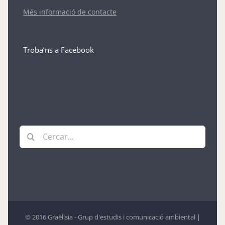
Més informació de contacte
Troba’ns a Facebook
Cerca
…
© 2016 Graëllsia - Grup d'estudis i comunicació ambiental |