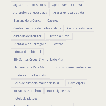
aigua natura dels ports
Apadrinament Libera
Aprendre de lletra blava
Arbres en peu de vida
Barranc de la Conca
Caseres
Centre d'estudis de parla catalana
Ciencia ciutadana
custodia del territori
Custòdia fluvial
Diputació de Tarragona
Ecotros
Educació ambiental
EIN Santes Creus. L' Ametlla de Mar
Els camins de Pere Mauri
Espoli oliveres centenaries
fundación biodiversidad
Grup de custòdia marina de la XCT
I love Algars
Jornades Decatlhon
mostreig de rius
neteja de platges