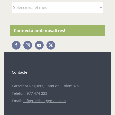
Arxius
Connecta amb nosaltres!
Contacte
Carretera Reguers; Camí del Colom s/n
Telèfon:
977 474 223
Email:
infograellsia@gmail.com