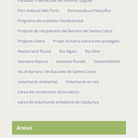
Paraules. Poemes per les oliveres fargues
Parc Natural dels Ports
Permacultura Penyaflor
Programa de custòdia i biodiversitat
Projecte de recuperacio del Barranc de Santes Creus
Projecte Libera
Projec te Xarxa natura ens protegeix
Restauració fluvial
Riu Algars
Riu Ebre
Setmana Natura
sistemes fluvials
Sostenibilidad
Viu el Barranc i les llacunes de Santes Creus
voluntariat ambiental
Voluntariat en rius
Xarxa de conservacio de la natura
xarxa de voluntariat ambiental de Catalunya
Arxius