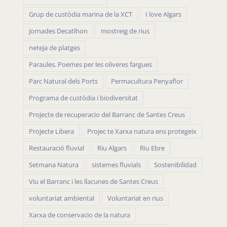
Grup de custòdia marina de la XCT
I love Algars
Jornades Decatlhon
mostreig de rius
neteja de platges
Paraules. Poemes per les oliveres fargues
Parc Natural dels Ports
Permacultura Penyaflor
Programa de custòdia i biodiversitat
Projecte de recuperacio del Barranc de Santes Creus
Projecte Libera
Projec te Xarxa natura ens protegeix
Restauració fluvial
Riu Algars
Riu Ebre
Setmana Natura
sistemes fluvials
Sostenibilidad
Viu el Barranc i les llacunes de Santes Creus
voluntariat ambiental
Voluntariat en rius
Xarxa de conservacio de la natura