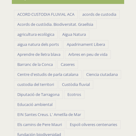
ACORD CUSTODIA FLUVIAL ACA
acords de custodia
Acords de custòdia. Biodiversitat. Graellsia
agricultura ecològica
Aigua Natura
aigua natura dels ports
Apadrinament Libera
Aprendre de lletra blava
Arbres en peu de vida
Barranc de la Conca
Caseres
Centre d'estudis de parla catalana
Ciencia ciutadana
custodia del territori
Custòdia fluvial
Diputació de Tarragona
Ecotros
Educació ambiental
EIN Santes Creus. L' Ametlla de Mar
Els camins de Pere Mauri
Espoli oliveres centenaries
fundación biodiversidad