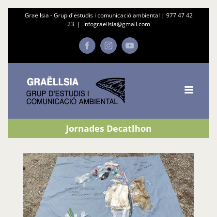
Skip
Graëllsia - Grup d'estudis i comunicació ambiental |
977 47 42
23
|
infograellsia@gmail.com
to
content
Facebook
Instagram
YouTube
Jornades Decatlhon