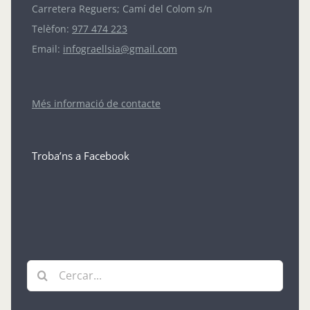
Carretera Reguers; Camí del Colom s/n
Telèfon:
977 474 223
Email:
infograellsia@gmail.com
Més informació de contacte
Troba’ns a Facebook
Cerca
…