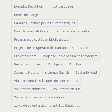
Jornades Decatlhon
mostreig de rius
neteja de platges
Paraules. Poemes per les oliveres fargues
Parc Natural dels Ports
Permacultura Penyaflor
Programa de custòdia i biodiversitat
Projecte de recuperacio del Barranc de Santes Creus
Projecte Libera
Projec te Xarxa natura ens protegeix
Restauració fluvial
Riu Algars
Riu Ebre
Setmana Natura
sistemes fluvials
Sostenibilidad
Viu el Barranc i les llacunes de Santes Creus
voluntariat ambiental
Voluntariat en rius
Xarxa de conservacio de la natura
xarxa de voluntariat ambiental de Catalunya