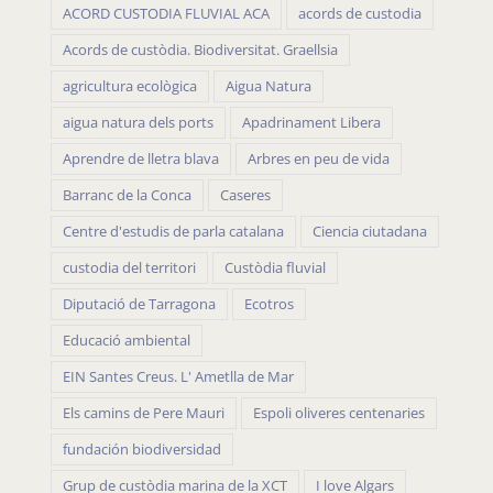
ACORD CUSTODIA FLUVIAL ACA
acords de custodia
Acords de custòdia. Biodiversitat. Graellsia
agricultura ecològica
Aigua Natura
aigua natura dels ports
Apadrinament Libera
Aprendre de lletra blava
Arbres en peu de vida
Barranc de la Conca
Caseres
Centre d'estudis de parla catalana
Ciencia ciutadana
custodia del territori
Custòdia fluvial
Diputació de Tarragona
Ecotros
Educació ambiental
EIN Santes Creus. L' Ametlla de Mar
Els camins de Pere Mauri
Espoli oliveres centenaries
fundación biodiversidad
Grup de custòdia marina de la XCT
I love Algars