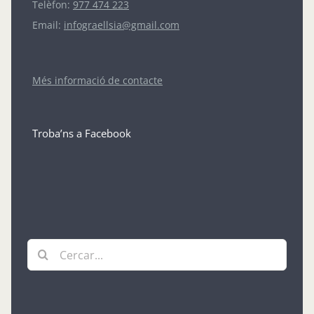
Telèfon:
977 474 223
Email:
infograellsia@gmail.com
Més informació de contacte
Troba’ns a Facebook
Cerca
…