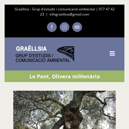
Skip
Graëllsia - Grup d'estudis i comunicació ambiental |
977 47 42
23
|
infograellsia@gmail.com
to
content
Facebook
Instagram
YouTube
Lo Pont, Olivera mil·lenària