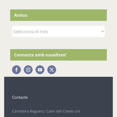
Arxius
Arxius
Connecta amb nosaltres!
Contacte
Carretera Reguers; Camí del Colom s/n