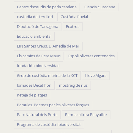
Centre d'estudis de parla catalana
Ciencia ciutadana
custodia del territori
Custòdia fluvial
Diputació de Tarragona
Ecotros
Educació ambiental
EIN Santes Creus. L' Ametlla de Mar
Els camins de Pere Mauri
Espoli oliveres centenaries
fundación biodiversidad
Grup de custòdia marina de la XCT
I love Algars
Jornades Decatlhon
mostreig de rius
neteja de platges
Paraules. Poemes per les oliveres fargues
Parc Natural dels Ports
Permacultura Penyaflor
Programa de custòdia i biodiversitat