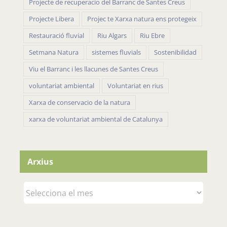
Projecte de recuperacio del Barranc de Santes Creus
Projecte Libera
Projec te Xarxa natura ens protegeix
Restauració fluvial
Riu Algars
Riu Ebre
Setmana Natura
sistemes fluvials
Sostenibilidad
Viu el Barranc i les llacunes de Santes Creus
voluntariat ambiental
Voluntariat en rius
Xarxa de conservacio de la natura
xarxa de voluntariat ambiental de Catalunya
Arxius
Arxius