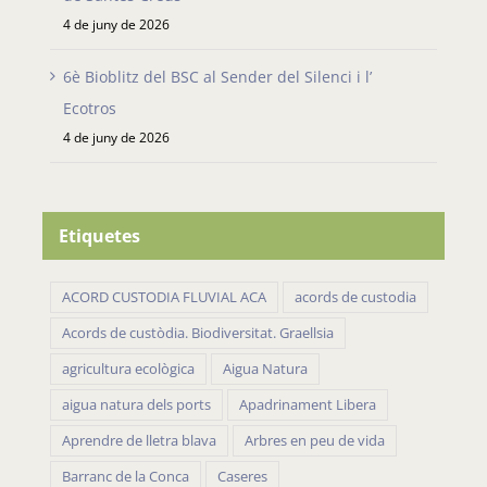
4 de juny de 2026
6è Bioblitz del BSC al Sender del Silenci i l’
Ecotros
4 de juny de 2026
Etiquetes
ACORD CUSTODIA FLUVIAL ACA
acords de custodia
Acords de custòdia. Biodiversitat. Graellsia
agricultura ecològica
Aigua Natura
aigua natura dels ports
Apadrinament Libera
Aprendre de lletra blava
Arbres en peu de vida
Barranc de la Conca
Caseres