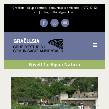
Skip
Graëllsia - Grup d'estudis i comunicació ambiental |
977 47 42
23
|
infograellsia@gmail.com
to
content
Facebook
Instagram
YouTube
Nivell 1 d’Aigua Natura