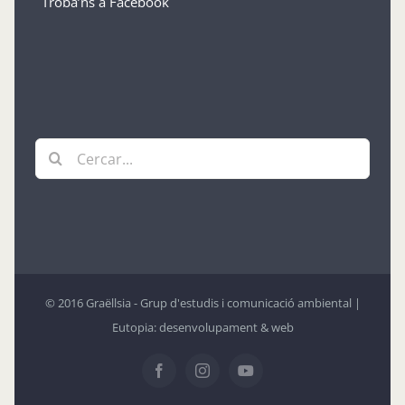
Troba’ns a Facebook
Cerca
…
© 2016 Graëllsia - Grup d'estudis i comunicació ambiental |
Eutopia: desenvolupament & web
Facebook
Instagram
YouTube