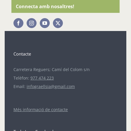
Connecta amb nosaltres!
Contacte
Carretera Reguers; Camí del Colom s/n
Telèfon:
977 474 223
Email:
infograellsia@gmail.com
Més informació de contacte