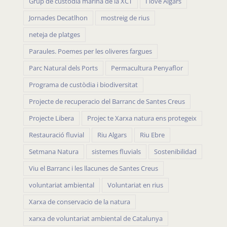
Grup de custòdia marina de la XCT
I love Algars
Jornades Decatlhon
mostreig de rius
neteja de platges
Paraules. Poemes per les oliveres fargues
Parc Natural dels Ports
Permacultura Penyaflor
Programa de custòdia i biodiversitat
Projecte de recuperacio del Barranc de Santes Creus
Projecte Libera
Projec te Xarxa natura ens protegeix
Restauració fluvial
Riu Algars
Riu Ebre
Setmana Natura
sistemes fluvials
Sostenibilidad
Viu el Barranc i les llacunes de Santes Creus
voluntariat ambiental
Voluntariat en rius
Xarxa de conservacio de la natura
xarxa de voluntariat ambiental de Catalunya