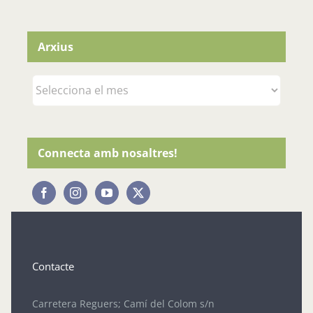
Arxius
Arxius
Connecta amb nosaltres!
Contacte
Carretera Reguers; Camí del Colom s/n