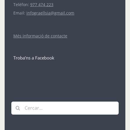
Telèfon:
977 474 223
Email:
infograellsia@gmail.com
Més informació de contacte
Troba’ns a Facebook
Cerca
…