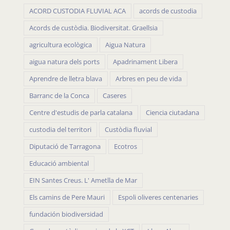
ACORD CUSTODIA FLUVIAL ACA
acords de custodia
Acords de custòdia. Biodiversitat. Graellsia
agricultura ecològica
Aigua Natura
aigua natura dels ports
Apadrinament Libera
Aprendre de lletra blava
Arbres en peu de vida
Barranc de la Conca
Caseres
Centre d'estudis de parla catalana
Ciencia ciutadana
custodia del territori
Custòdia fluvial
Diputació de Tarragona
Ecotros
Educació ambiental
EIN Santes Creus. L' Ametlla de Mar
Els camins de Pere Mauri
Espoli oliveres centenaries
fundación biodiversidad