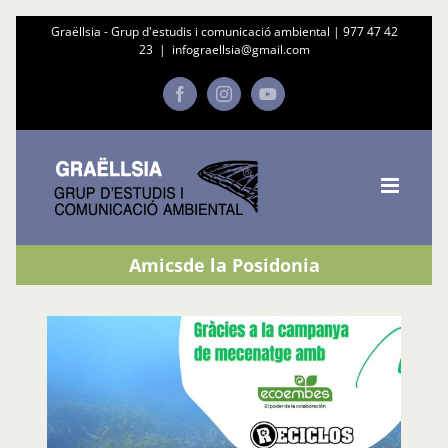
Skip
Graëllsia - Grup d'estudis i comunicació ambiental |
977 47 42
23
|
infograellsia@gmail.com
to
content
Facebook
Instagram
YouTube
Amicsde la Posidonia