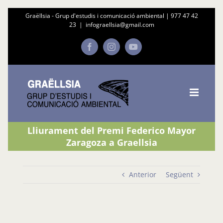
Skip
Graëllsia - Grup d'estudis i comunicació ambiental |
977 47 42
23
|
infograellsia@gmail.com
to
content
Facebook
Instagram
YouTube
Lliurament del Premi Federico Mayor
Zaragoza a Graellsia
Anterior
Següent