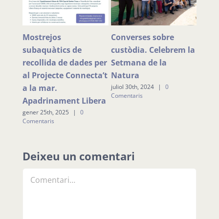
r a
Mostrejos
Converses sobre
Jorn
es
subaquàtics de
custòdia. Celebrem la
de pl
e
recollida de dades per
Setmana de la
segu
al Projecte Connecta’t
Natura
llàgr
a la mar.
juliol 30th, 2024
|
0
maig 1
Comentaris
Coment
Apadrinament Libera
gener 25th, 2025
|
0
Comentaris
Deixeu un comentari
Comment