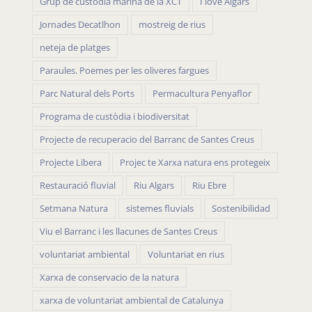
Grup de custòdia marina de la XCT
I love Algars
Jornades Decatlhon
mostreig de rius
neteja de platges
Paraules. Poemes per les oliveres fargues
Parc Natural dels Ports
Permacultura Penyaflor
Programa de custòdia i biodiversitat
Projecte de recuperacio del Barranc de Santes Creus
Projecte Libera
Projec te Xarxa natura ens protegeix
Restauració fluvial
Riu Algars
Riu Ebre
Setmana Natura
sistemes fluvials
Sostenibilidad
Viu el Barranc i les llacunes de Santes Creus
voluntariat ambiental
Voluntariat en rius
Xarxa de conservacio de la natura
xarxa de voluntariat ambiental de Catalunya