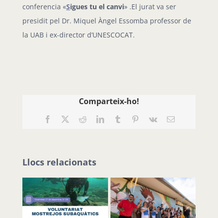
conferencia «
S
igues tu el canvi
» .El jurat va ser
presidit pel Dr. Miquel Àngel Essomba professor de
la UAB i ex-director d’UNESCOCAT.
Comparteix-ho!
Facebook
X
Reddit
LinkedIn
Tumblr
Pinterest
Vk
Email:
Llocs relacionats