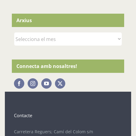
Arxius
Arxius
Connecta amb nosaltres!
Contacte
Carretera Reguers; Camí del Colom s/n