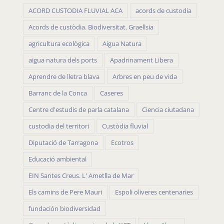
ACORD CUSTODIA FLUVIAL ACA
acords de custodia
Acords de custòdia. Biodiversitat. Graellsia
agricultura ecològica
Aigua Natura
aigua natura dels ports
Apadrinament Libera
Aprendre de lletra blava
Arbres en peu de vida
Barranc de la Conca
Caseres
Centre d'estudis de parla catalana
Ciencia ciutadana
custodia del territori
Custòdia fluvial
Diputació de Tarragona
Ecotros
Educació ambiental
EIN Santes Creus. L' Ametlla de Mar
Els camins de Pere Mauri
Espoli oliveres centenaries
fundación biodiversidad