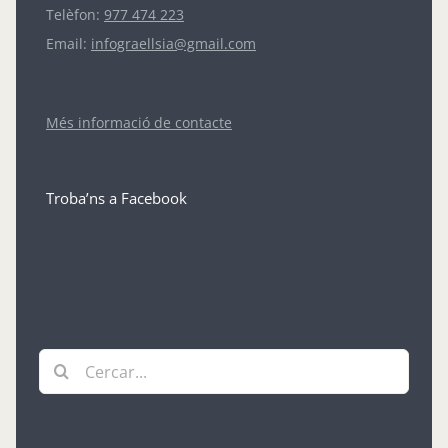
Telèfon:
977 474 223
Email:
infograellsia@gmail.com
Més informació de contacte
Troba’ns a Facebook
Cerca
…