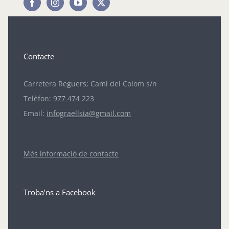
Contacte
Carretera Reguers; Camí del Colom s/n
Telèfon:
977 474 223
Email:
infograellsia@gmail.com
Més informació de contacte
Troba’ns a Facebook