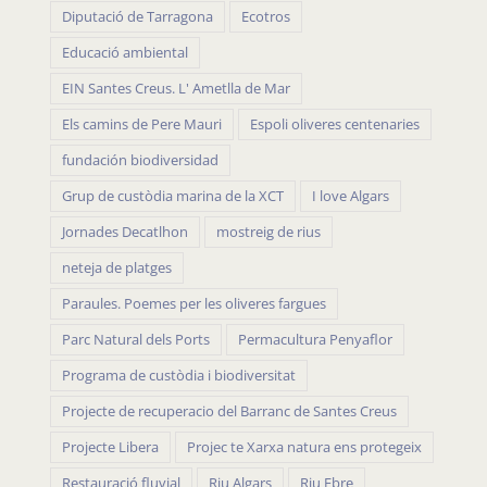
Diputació de Tarragona
Ecotros
Educació ambiental
EIN Santes Creus. L' Ametlla de Mar
Els camins de Pere Mauri
Espoli oliveres centenaries
fundación biodiversidad
Grup de custòdia marina de la XCT
I love Algars
Jornades Decatlhon
mostreig de rius
neteja de platges
Paraules. Poemes per les oliveres fargues
Parc Natural dels Ports
Permacultura Penyaflor
Programa de custòdia i biodiversitat
Projecte de recuperacio del Barranc de Santes Creus
Projecte Libera
Projec te Xarxa natura ens protegeix
Restauració fluvial
Riu Algars
Riu Ebre