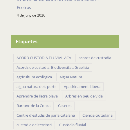
Ecotros
4 de juny de 2026
Etiquetes
ACORD CUSTODIA FLUVIAL ACA
acords de custodia
Acords de custòdia. Biodiversitat. Graellsia
agricultura ecològica
Aigua Natura
aigua natura dels ports
Apadrinament Libera
Aprendre de lletra blava
Arbres en peu de vida
Barranc de la Conca
Caseres
Centre d'estudis de parla catalana
Ciencia ciutadana
custodia del territori
Custòdia fluvial