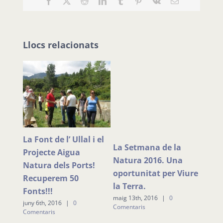
Facebook
X
Reddit
LinkedIn
Tumblr
Pinterest
Vk
Email:
Llocs relacionats
ries:
La Font de l’ Ullal i el
Sign
La Setmana de la
ns i
Projecte Aigua
acor
Natura 2016. Una
s
Natura dels Ports!
abril 2
oportunitat per Viure
Coment
sita
Recuperem 50
la Terra.
Fonts!!!
maig 13th, 2016
|
0
juny 6th, 2016
|
0
Comentaris
Comentaris