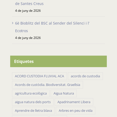
de Santes Creus
4 de juny de 2026
6è Bioblitz del BSC al Sender del Silenci i l’
Ecotros
4 de juny de 2026
Etiquetes
ACORD CUSTODIA FLUVIAL ACA
acords de custodia
Acords de custòdia. Biodiversitat. Graellsia
agricultura ecològica
Aigua Natura
aigua natura dels ports
Apadrinament Libera
Aprendre de lletra blava
Arbres en peu de vida