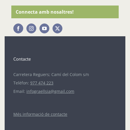
Connecta amb nosaltres!
Contacte
Carretera Reguers; Camí del Colom s/n
Telèfon:
977 474 223
Email:
infograellsia@gmail.com
Més informació de contacte