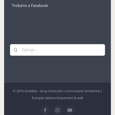
Troba’ns a Facebook
Cerca
…
© 2016 Graëllsia - Grup d'estudis i comunicació ambiental |
Eutopia: desenvolupament & web
Facebook
Instagram
YouTube