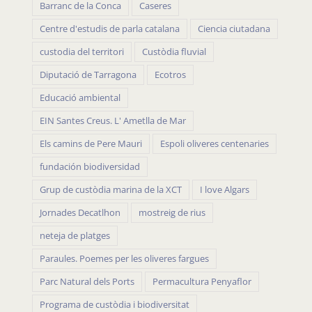
Barranc de la Conca
Caseres
Centre d'estudis de parla catalana
Ciencia ciutadana
custodia del territori
Custòdia fluvial
Diputació de Tarragona
Ecotros
Educació ambiental
EIN Santes Creus. L' Ametlla de Mar
Els camins de Pere Mauri
Espoli oliveres centenaries
fundación biodiversidad
Grup de custòdia marina de la XCT
I love Algars
Jornades Decatlhon
mostreig de rius
neteja de platges
Paraules. Poemes per les oliveres fargues
Parc Natural dels Ports
Permacultura Penyaflor
Programa de custòdia i biodiversitat