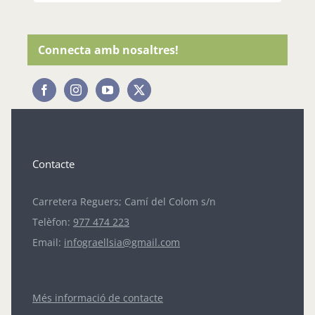
Connecta amb nosaltres!
Contacte
Carretera Reguers; Camí del Colom s/n
Telèfon:
977 474 223
Email:
infograellsia@gmail.com
Més informació de contacte