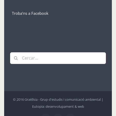
Troba’ns a Facebook
Cerca
…
© 2016 Graëllsia - Grup d'estudis i comunicació ambiental |
Eutopia: desenvolupament & web