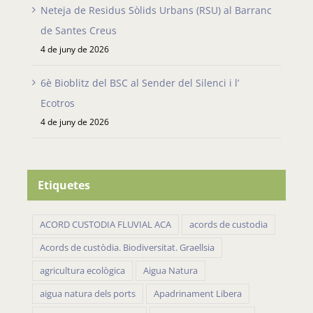
Neteja de Residus Sòlids Urbans (RSU) al Barranc
de Santes Creus
4 de juny de 2026
6è Bioblitz del BSC al Sender del Silenci i l’
Ecotros
4 de juny de 2026
Etiquetes
ACORD CUSTODIA FLUVIAL ACA
acords de custodia
Acords de custòdia. Biodiversitat. Graellsia
agricultura ecològica
Aigua Natura
aigua natura dels ports
Apadrinament Libera