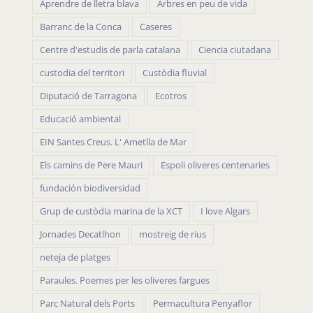
Aprendre de lletra blava
Arbres en peu de vida
Barranc de la Conca
Caseres
Centre d'estudis de parla catalana
Ciencia ciutadana
custodia del territori
Custòdia fluvial
Diputació de Tarragona
Ecotros
Educació ambiental
EIN Santes Creus. L' Ametlla de Mar
Els camins de Pere Mauri
Espoli oliveres centenaries
fundación biodiversidad
Grup de custòdia marina de la XCT
I love Algars
Jornades Decatlhon
mostreig de rius
neteja de platges
Paraules. Poemes per les oliveres fargues
Parc Natural dels Ports
Permacultura Penyaflor