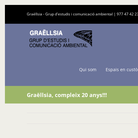
Skip
Graëllsia - Grup d'estudis i comunicació ambiental |
977 47 42 2
to
content
Qui som
Espais en custò
Graëllsia, compleix 20 anys!!!