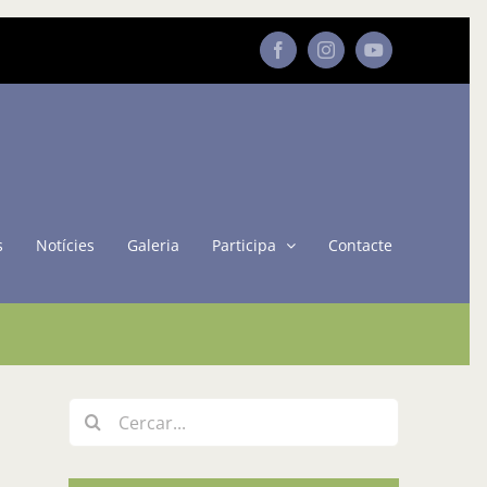
Facebook
Instagram
YouTube
s
Notícies
Galeria
Participa
Contacte
Cerca
…