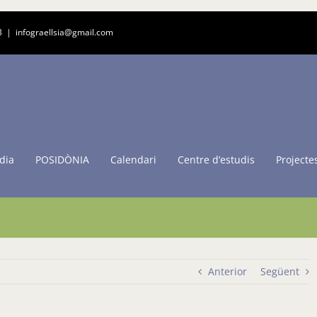
3
|
infograellsia@gmail.com
dia
POSIDÒNIA
Calendari
Centre d’estudis
Projecte
Anterior
Següent