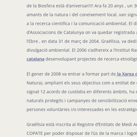
de la Biosfera està d’aniversari!!! Ara fa 20 anys , un
amants de la natura i del coneixement local, van signa
a la recerca cientifica i la comunicació ambiental. El di
d’Associacions de Catalunya on va quedar registrada 
l’Ebre , en data 31 de març de 2004. Graëllsia, va dedi
divulgació ambiental. El 2006 s’adhereix a l’Institu
catalana
desenvolupant projectes de recerca etnològic
El gener de 2008 va entrar a formar part de
la Xarxa d
Natura), ampliant els seus objectius com a entitat de 
signat 12 acords de custòdia en diferents àmbits, ha 
naturals protegits i campanyes de sensibilització en
persones voluntàries i/o interessades en les estratègi
Graëllsia està inscrita al Registre d’Entitats de Medi A
COPATE per poder disposar de l’ús de la marca i logoti