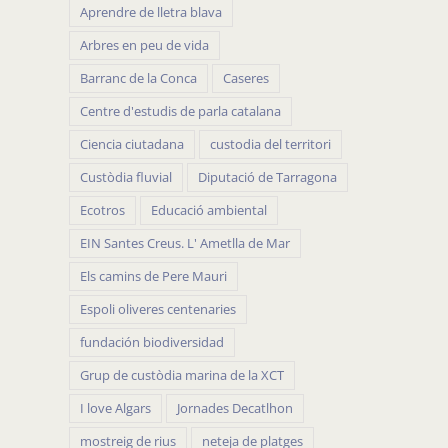
Aprendre de lletra blava
Arbres en peu de vida
Barranc de la Conca
Caseres
Centre d'estudis de parla catalana
Ciencia ciutadana
custodia del territori
Custòdia fluvial
Diputació de Tarragona
Ecotros
Educació ambiental
EIN Santes Creus. L' Ametlla de Mar
Els camins de Pere Mauri
Espoli oliveres centenaries
fundación biodiversidad
Grup de custòdia marina de la XCT
I love Algars
Jornades Decatlhon
mostreig de rius
neteja de platges