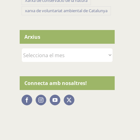
Xarxa de conservacio de la natura
xarxa de voluntariat ambiental de Catalunya
Arxius
Arxius
Connecta amb nosaltres!
l: