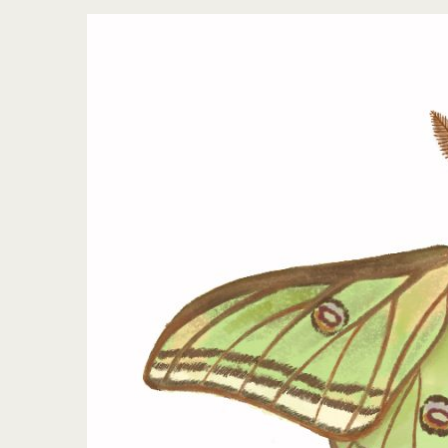
View
Larger
Image