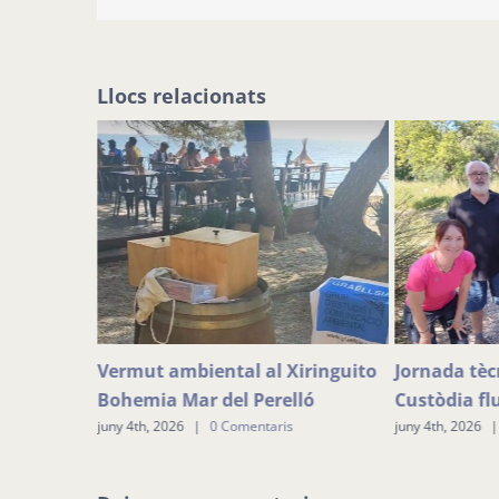
Llocs relacionats
 TERRES
Vermut ambiental al Xiringuito
Jornada tèc
iblioteca
Bohemia Mar del Perelló
Custòdia fl
juny 4th, 2026
|
0 Comentaris
juny 4th, 2026
|
s