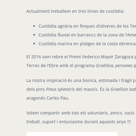
Actualment treballem en tres línies de custòdia:
Custòdia agrària en finques d’oliveres de les Ter
Custòdia fluvial en barrancs de la zona de l’Amet
Custòdia marina en platges de la costa ebrenca
El 2016 vam rebre el Premi Federico Mayor Zaragoza p
Terres de l’Ebre amb el programa
Graëllsia, persones 
La nostra inspiració és una bonica, estimada i fràgil 
dels pins
Pinus sylvestris
del massís. És la
Graellsia isa
aragonés Carles Pau.
Volem compartir amb tots els voluntaris, amics, socis i
treball, suport i entusiasme durant aquests anys !!!