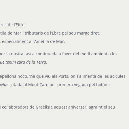
res de l’Ebre.
lla de Mar i tributaris de l’Ebre pel seu marge dret.
, especialment a l’Ametlla de Mar.
er la nostra tasca continuada a favor del medi ambient a les
que tenim cura de la Terra
.
papallona nocturna que viu als Ports, on s’alimenta de les acícules
belae
, citada al Mont Caro per primera vegada pel botànic
 col·laboradors de Graëllsia aquest aniversari agraint el seu