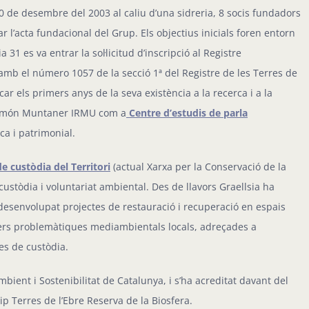
 30 de desembre del 2003 al caliu d’una sidreria, 8 socis fundadors
r l’acta fundacional del Grup. Els objectius inicials foren entorn
a 31 es va entrar la sol·licitud d’inscripció al Registre
amb el número 1057 de la secció 1ª del Registre de les Terres de
car els primers anys de la seva existència a la recerca i a la
t Ramón Muntaner IRMU com a
Centre d’estudis de parla
a i patrimonial.
e custòdia del Territori
(actual Xarxa per la Conservació de la
custòdia i voluntariat ambiental. Des de llavors Graellsia ha
desenvolupat projectes de restauració i recuperació en espais
vers problemàtiques mediambientals locals, adreçades a
es de custòdia.
mbient i Sostenibilitat de Catalunya, i s’ha acreditat davant del
p Terres de l’Ebre Reserva de la Biosfera.