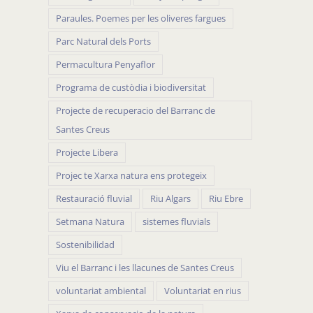
Paraules. Poemes per les oliveres fargues
Parc Natural dels Ports
Permacultura Penyaflor
Programa de custòdia i biodiversitat
Projecte de recuperacio del Barranc de
Santes Creus
Projecte Libera
Projec te Xarxa natura ens protegeix
Restauració fluvial
Riu Algars
Riu Ebre
Setmana Natura
sistemes fluvials
Sostenibilidad
Viu el Barranc i les llacunes de Santes Creus
voluntariat ambiental
Voluntariat en rius