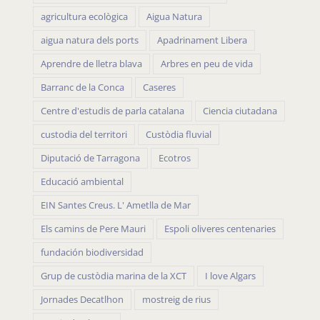
agricultura ecològica
Aigua Natura
aigua natura dels ports
Apadrinament Libera
Aprendre de lletra blava
Arbres en peu de vida
Barranc de la Conca
Caseres
Centre d'estudis de parla catalana
Ciencia ciutadana
custodia del territori
Custòdia fluvial
Diputació de Tarragona
Ecotros
Educació ambiental
EIN Santes Creus. L' Ametlla de Mar
Els camins de Pere Mauri
Espoli oliveres centenaries
fundación biodiversidad
Grup de custòdia marina de la XCT
I love Algars
Jornades Decatlhon
mostreig de rius