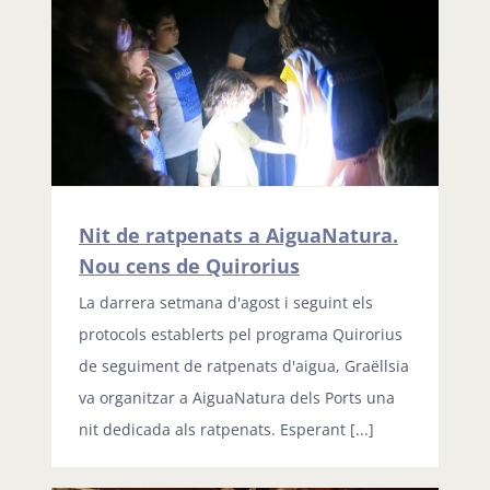
Nit de ratpenats a AiguaNatura.
Nou cens de Quirorius
La darrera setmana d'agost i seguint els
protocols establerts pel programa Quirorius
de seguiment de ratpenats d'aigua, Graëllsia
va organitzar a AiguaNatura dels Ports una
nit dedicada als ratpenats. Esperant [...]