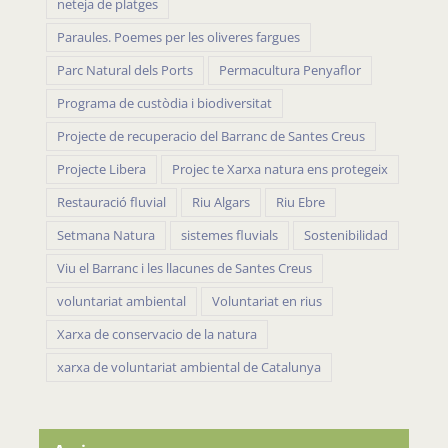
neteja de platges
Paraules. Poemes per les oliveres fargues
Parc Natural dels Ports
Permacultura Penyaflor
Programa de custòdia i biodiversitat
Projecte de recuperacio del Barranc de Santes Creus
Projecte Libera
Projec te Xarxa natura ens protegeix
Restauració fluvial
Riu Algars
Riu Ebre
Setmana Natura
sistemes fluvials
Sostenibilidad
Viu el Barranc i les llacunes de Santes Creus
voluntariat ambiental
Voluntariat en rius
Xarxa de conservacio de la natura
xarxa de voluntariat ambiental de Catalunya