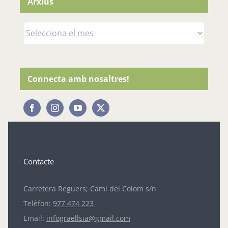
Arxius
Arxius
Connecta amb nosaltres!
Contacte
Carretera Reguers; Camí del Colom s/n
Telèfon:
977 474 223
Email:
infograellsia@gmail.com