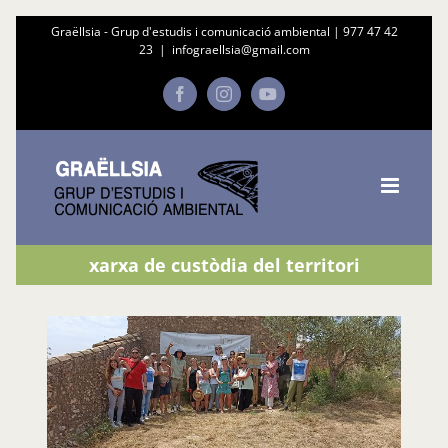
Skip
Graëllsia - Grup d'estudis i comunicació ambiental |
977 47 42
23
|
infograellsia@gmail.com
to
content
Facebook
Instagram
YouTube
xarxa de custòdia del territori