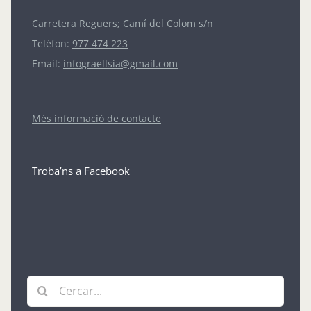
Carretera Reguers; Camí del Colom s/n
Telèfon:
977 474 223
Email:
infograellsia@gmail.com
Més informació de contacte
Troba’ns a Facebook
Cerca
…