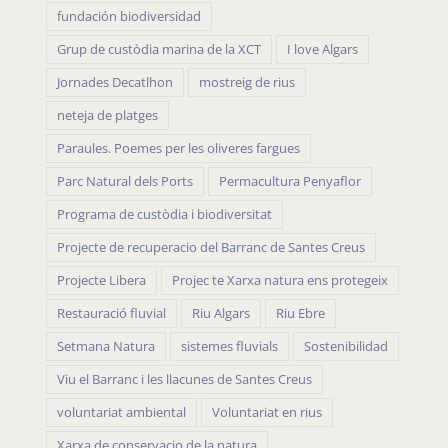
Grup de custòdia marina de la XCT
I love Algars
Jornades Decatlhon
mostreig de rius
neteja de platges
Paraules. Poemes per les oliveres fargues
Parc Natural dels Ports
Permacultura Penyaflor
Programa de custòdia i biodiversitat
Projecte de recuperacio del Barranc de Santes Creus
Projecte Libera
Projec te Xarxa natura ens protegeix
Restauració fluvial
Riu Algars
Riu Ebre
Setmana Natura
sistemes fluvials
Sostenibilidad
Viu el Barranc i les llacunes de Santes Creus
voluntariat ambiental
Voluntariat en rius
Xarxa de conservacio de la natura