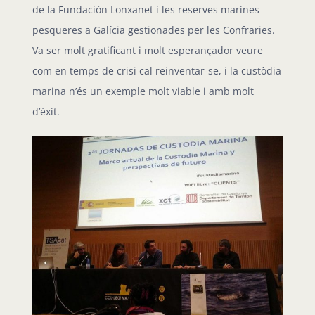
de la Fundación Lonxanet i les reserves marines
pesqueres a Galícia gestionades per les Confraries.
Va ser molt gratificant i molt esperançador veure
com en temps de crisi cal reinventar-se, i la custòdia
marina n’és un exemple molt viable i amb molt
d’èxit.