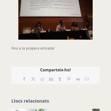
Fins a la propera entrada!
Comparteix-ho!
Facebook
X
Reddit
LinkedIn
Tumblr
Pinterest
Vk
Email:
Llocs relacionats