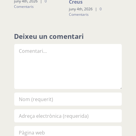
Biblioteca Marcel·lí
juny 4th, 2026
|
0
juny 4t
Comentaris
Coment
Domingo
juliol 30th, 2026
|
0
Comentaris
Deixeu un comentari
Comment