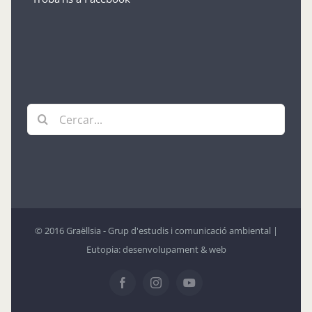
Troba’ns a Facebook
Cerca
…
© 2016 Graëllsia - Grup d'estudis i comunicació ambiental |
Eutopia: desenvolupament & web
Facebook
Instagram
YouTube