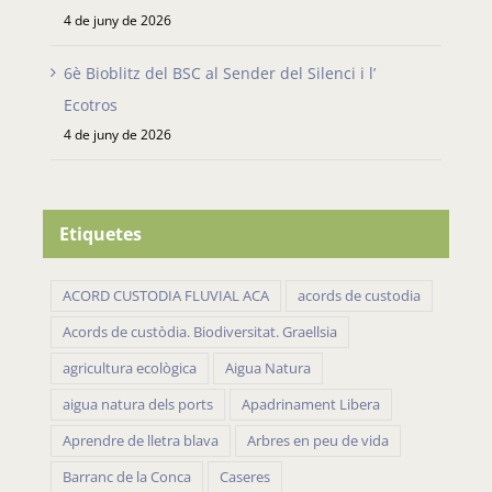
de Santes Creus
4 de juny de 2026
6è Bioblitz del BSC al Sender del Silenci i l’
Ecotros
4 de juny de 2026
Etiquetes
ACORD CUSTODIA FLUVIAL ACA
acords de custodia
Acords de custòdia. Biodiversitat. Graellsia
agricultura ecològica
Aigua Natura
aigua natura dels ports
Apadrinament Libera
Aprendre de lletra blava
Arbres en peu de vida