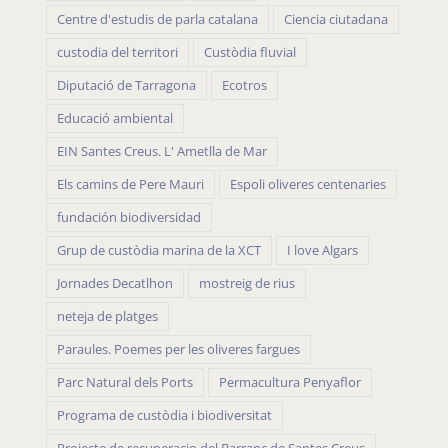
Barranc de la Conca
Caseres
Centre d'estudis de parla catalana
Ciencia ciutadana
custodia del territori
Custòdia fluvial
Diputació de Tarragona
Ecotros
Educació ambiental
EIN Santes Creus. L' Ametlla de Mar
Els camins de Pere Mauri
Espoli oliveres centenaries
fundación biodiversidad
Grup de custòdia marina de la XCT
I love Algars
Jornades Decatlhon
mostreig de rius
neteja de platges
Paraules. Poemes per les oliveres fargues
Parc Natural dels Ports
Permacultura Penyaflor
Programa de custòdia i biodiversitat