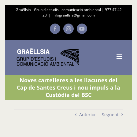
Skip
Graëllsia - Grup d'estudis i comunicació ambiental |
977 47 42
23
|
infograellsia@gmail.com
to
content
Facebook
Instagram
YouTube
Noves cartelleres a les llacunes del
Cap de Santes Creus i nou impuls a la
Custòdia del BSC
Anterior
Següent