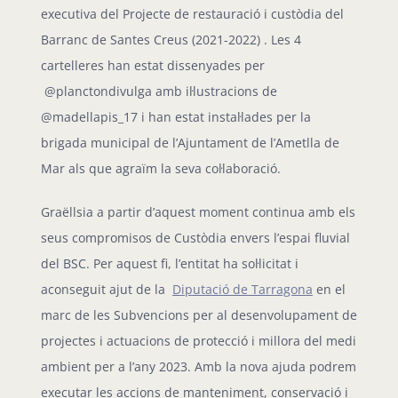
executiva del Projecte de restauració i custòdia del
Barranc de Santes Creus (2021-2022) . Les 4
cartelleres han estat dissenyades per
@planctondivulga amb il·lustracions de
@madellapis_17 i han estat instal·lades per la
brigada municipal de l’Ajuntament de l’Ametlla de
Mar als que agraïm la seva col·laboració.
Graëllsia a partir d’aquest moment continua amb els
seus compromisos de Custòdia envers l’espai fluvial
del BSC. Per aquest fi, l’entitat ha sol·licitat i
aconseguit ajut de la
Diputació de Tarragona
en el
marc de les Subvencions per al desenvolupament de
projectes i actuacions de protecció i millora del medi
ambient per a l’any 2023. Amb la nova ajuda podrem
executar les accions de manteniment, conservació i