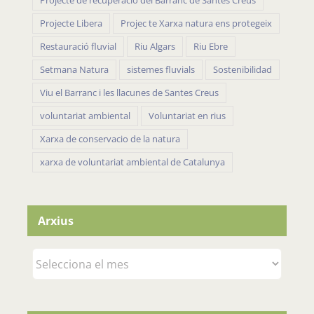
Projecte de recuperacio del Barranc de Santes Creus
Projecte Libera
Projec te Xarxa natura ens protegeix
Restauració fluvial
Riu Algars
Riu Ebre
Setmana Natura
sistemes fluvials
Sostenibilidad
Viu el Barranc i les llacunes de Santes Creus
voluntariat ambiental
Voluntariat en rius
Xarxa de conservacio de la natura
xarxa de voluntariat ambiental de Catalunya
Arxius
Arxius