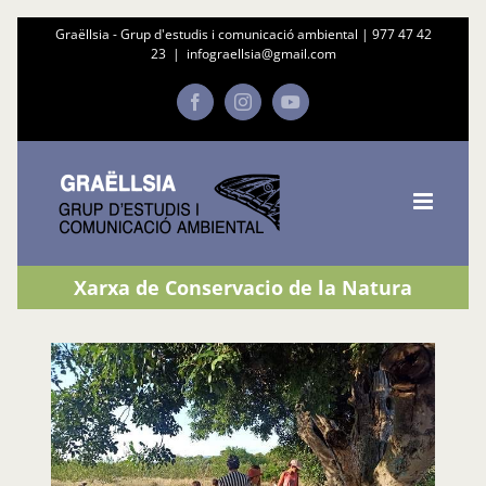
Skip
Graëllsia - Grup d'estudis i comunicació ambiental |
977 47 42
23
|
infograellsia@gmail.com
to
content
Facebook
Instagram
YouTube
Xarxa de Conservacio de la Natura