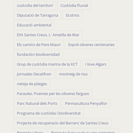
custodia del territori
Custòdia fluvial
Diputació de Tarragona
Ecotros
Educació ambiental
EIN Santes Creus. L' Ametlla de Mar
Els camins de Pere Mauri
Espoli oliveres centenaries
fundación biodiversidad
Grup de custòdia marina de la XCT
I love Algars
Jornades Decatlhon
mostreig de rius
neteja de platges
Paraules. Poemes per les oliveres fargues
Parc Natural dels Ports
Permacultura Penyaflor
Programa de custòdia i biodiversitat
Projecte de recuperacio del Barranc de Santes Creus
Projecte Libera
Projec te Xarxa natura ens protegeix