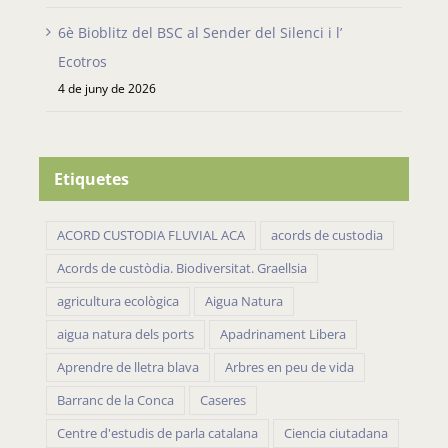
6è Bioblitz del BSC al Sender del Silenci i l’
Ecotros
4 de juny de 2026
Etiquetes
ACORD CUSTODIA FLUVIAL ACA
acords de custodia
Acords de custòdia. Biodiversitat. Graellsia
agricultura ecològica
Aigua Natura
aigua natura dels ports
Apadrinament Libera
Aprendre de lletra blava
Arbres en peu de vida
Barranc de la Conca
Caseres
Centre d'estudis de parla catalana
Ciencia ciutadana